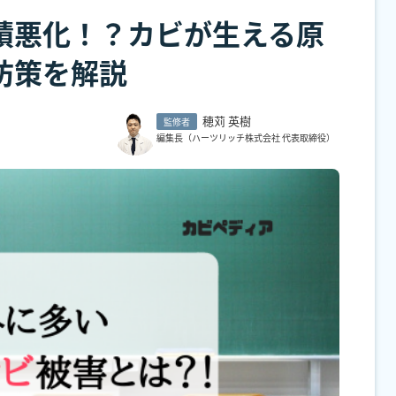
績悪化！？カビが生える原
防策を解説
穂苅 英樹
監修者
編集長（ハーツリッチ株式会社 代表取締役）