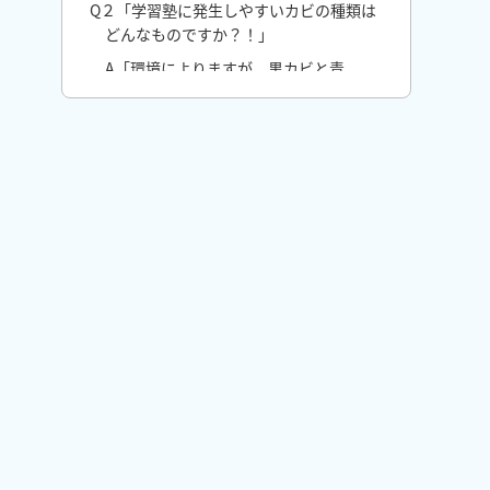
Q２「学習塾に発生しやすいカビの種類は
どんなものですか？！」
A「環境によりますが、黒カビと青
カビが多く発生していました」
Q3「学習塾や教室にカビが生えるとどん
な影響がありますか？」
A「子供の集中力が下がるなど保護
者からのクレームの原因に」
Q３「学習塾のカビをすぐに除去する方法
はありますか？！」
A「市販のカビ取り剤や次亜塩素酸
水で除去しましょう」
Q４「カビを予防するためにできること
は？」
A「湿度管理と清掃をしっかりとお