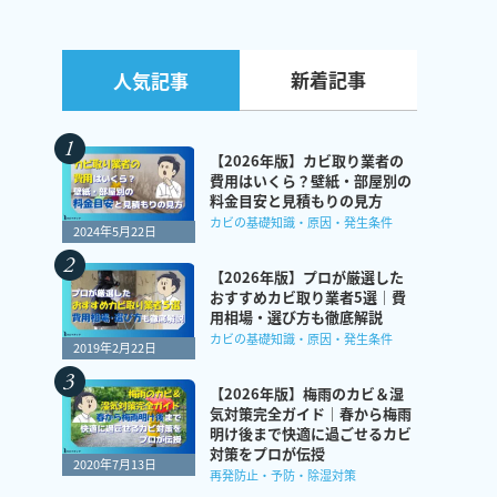
新着記事
人気記事
【2026年版】カビ取り業者の
費用はいくら？壁紙・部屋別の
料金目安と見積もりの見方
カビの基礎知識・原因・発生条件
2024年5月22日
【2026年版】プロが厳選した
おすすめカビ取り業者5選｜費
用相場・選び方も徹底解説
カビの基礎知識・原因・発生条件
2019年2月22日
【2026年版】梅雨のカビ＆湿
気対策完全ガイド｜春から梅雨
明け後まで快適に過ごせるカビ
対策をプロが伝授
2020年7月13日
再発防止・予防・除湿対策