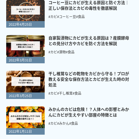
コーヒー豆にカビが生える原因と防ぐ方法｜
正しい保存法とカビの毒性を徹底解説
#カビ
#コーヒー豆
#食品
2022年4月25日
自家製漬物にカビが生える原因は？産膜酵母
との見分け方やカビを防ぐ方法を解説
#カビ
#漬物
#食品
2022年3月31日
干し椎茸などの乾物をカビから守る！プロが
教える安全な保存方法とカビが生えた時の対
処法
#カビ
#干し椎茸
#食品
2022年3月25日
みかんのカビは危険！？人体への影響とみか
んにカビが生えやすい部屋の特徴とは
#カビ
#みかん
#食品
2022年1月11日