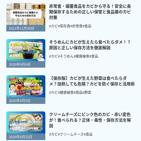
非常食・備蓄食品をカビから守る！安全に長
期保存するための正しい保管と食品庫のカビ
対策
#カビ
#保存食
#非常食
#食品
2021年11月29日
そうめんにカビが生えたら食べたらダメ！？
原因と正しい保存方法を徹底解説
#カビ
#そうめん
#健康被害
#食品
2020年9月6日
【保存版】カビが生えた野菜は食べたらダ
メ？加熱しても危険？カビを防ぐ保存と活用術
#カビ
#健康被害
#商品
#野菜
2020年9月5日
クリームチーズにピンク色のカビ・赤い変色
が！食べられる？正体・毒性・保存方法を解
説
#カビ
#クリームチーズ
#食品
2020年6月22日