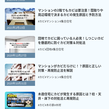
マンションの2階でもカビは要注意！間取りや
周辺環境で決まるカビの発生原因と予防方法
#カビ
#マンション
#集合住宅
2021年2月13日
団地でカビに困っている人必見！しつこいカビ
を徹底的に防ぐカビ対策＆対処法
#カビ
#団地
#集合住宅
2020年12月27日
マンションがカビだらけに！？原因と正しい
対策・再発防止法を解説
#カビ
#マンション
#集合住宅
2020年10月31日
木造住宅にカビが発生する原因とは？柱・天
井・床下の対処法と再発防止
#カビ
#木の家
#木材