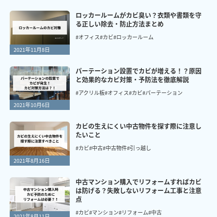
ロッカールームがカビ臭い？衣類や書類を守
る正しい除去・防止方法まとめ
#オフィス
#カビ
#ロッカールーム
2021年11月8日
パーテーション設置でカビが増える！？原因
と効果的なカビ対策・予防法を徹底解説
#アクリル板
#オフィス
#カビ
#パーテーション
2021年10月6日
カビの生えにくい中古物件を探す際に注意し
たいこと
#カビ
#中古
#中古物件
#引っ越し
2021年8月16日
中古マンション購入でリフォームすればカビ
は防げる？失敗しないリフォーム工事と注意
点
#カビ
#マンション
#リフォーム
#中古
2021年8月11日