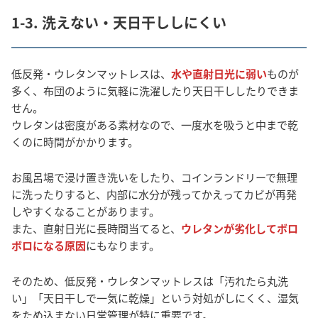
1-3. 洗えない・天日干ししにくい
低反発・ウレタンマットレスは、
水や直射日光に弱い
ものが
多く、布団のように気軽に洗濯したり天日干ししたりできま
せん。
ウレタンは密度がある素材なので、一度水を吸うと中まで乾
くのに時間がかかります。
お風呂場で浸け置き洗いをしたり、コインランドリーで無理
に洗ったりすると、内部に水分が残ってかえってカビが再発
しやすくなることがあります。
また、直射日光に長時間当てると、
ウレタンが劣化してボロ
ボロになる原因
にもなります。
そのため、低反発・ウレタンマットレスは「汚れたら丸洗
い」「天日干しで一気に乾燥」という対処がしにくく、湿気
をため込まない日常管理が特に重要です。