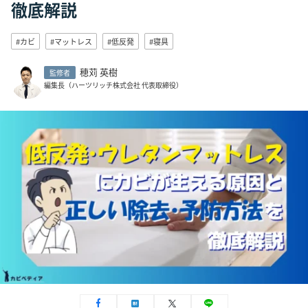
徹底解説
#カビ
#マットレス
#低反発
#寝具
穂苅 英樹
監修者
編集長（ハーツリッチ株式会社 代表取締役）