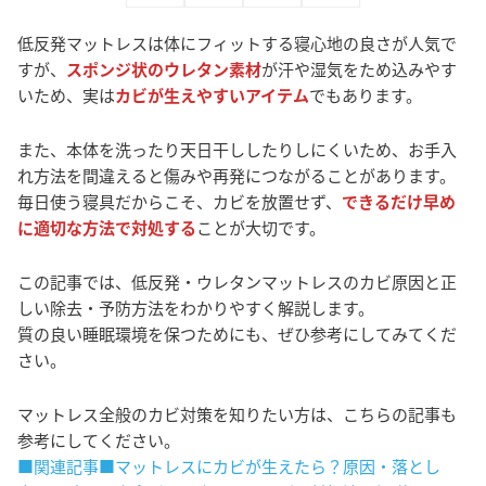
低反発マットレスは体にフィットする寝心地の良さが人気で
すが、
スポンジ状のウレタン素材
が汗や湿気をため込みやす
いため、実は
カビが生えやすいアイテム
でもあります。
また、本体を洗ったり天日干ししたりしにくいため、お手入
れ方法を間違えると傷みや再発につながることがあります。
毎日使う寝具だからこそ、カビを放置せず、
できるだけ早め
に適切な方法で対処する
ことが大切です。
この記事では、低反発・ウレタンマットレスのカビ原因と正
しい除去・予防方法をわかりやすく解説します。
質の良い睡眠環境を保つためにも、ぜひ参考にしてみてくだ
さい。
マットレス全般のカビ対策を知りたい方は、こちらの記事も
参考にしてください。
■関連記事■マットレスにカビが生えたら？原因・落とし