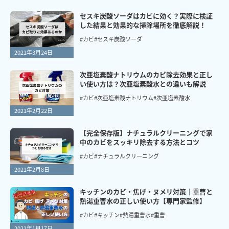
セスキ炭酸ソーダはカビに効く？実際に検証
した結果と効果的な掃除場所を徹底解説！
#カビ
#セスキ炭酸ソーダ
2021年3月24日
次亜塩素酸ナトリウムのカビ除去効果と正し
い使い方は？次亜塩素酸水との違いも解説
#カビ
#次亜塩素酸ナトリウム
#次亜塩素酸水
2021年2月22日
【完全保存版】ナチュラルクリーニングで家
中のカビをスッキリ除去する方法とコツ
#カビ
#ナチュラルクリーニング
2021年2月8日
キッチンのカビ・焦げ・ヌメリ対策｜重曹と
熱湯重曹水の正しい使い方【専門家監修】
#カビ
#キッチン
#熱湯重曹水
#重曹
2021年1月17日