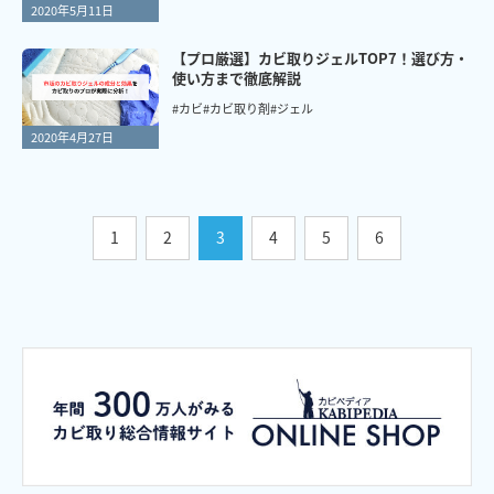
2020年5月11日
【プロ厳選】カビ取りジェルTOP7！選び方・
使い方まで徹底解説
#カビ
#カビ取り剤
#ジェル
2020年4月27日
1
2
3
4
5
6