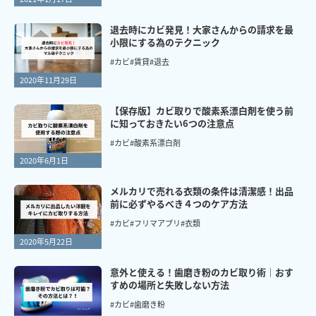
退去時にカビ発見！大家さんからの請求を最
小限にする為のテクニック
#カビ
#賃貸
#退去
2020年11月29日
【保存版】カビ取りで酸素系漂白剤を使う前
に知っておきたい6つの注意点
#カビ
#酸素系漂白剤
2020年6月1日
メルカリで売れる衣類の条件は清潔感！出品
前に必ずやるべき４つのケア方法
#カビ
#フリマアプリ
#衣類
2020年5月22日
意外と使える！歯磨き粉のカビ取り術｜おす
すめの場所と失敗しない方法
#カビ
#歯磨き粉