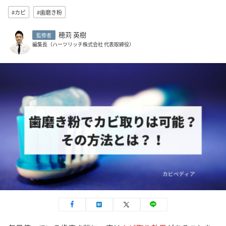
#カビ
#歯磨き粉
穂苅 英樹
監修者
編集長（ハーツリッチ株式会社 代表取締役）