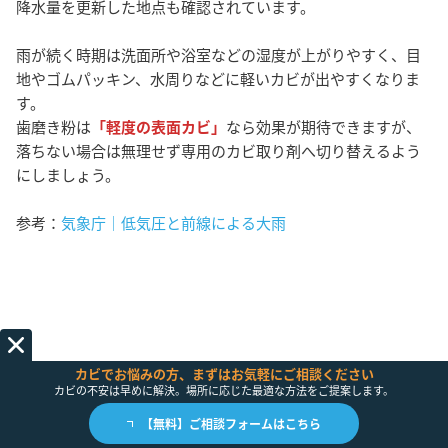
降水量を更新した地点も確認されています。
雨が続く時期は洗面所や浴室などの湿度が上がりやすく、目
地やゴムパッキン、水周りなどに軽いカビが出やすくなりま
す。
歯磨き粉は
「軽度の表面カビ」
なら効果が期待できますが、
落ちない場合は無理せず専用のカビ取り剤へ切り替えるよう
にしましょう。
参考：
気象庁｜低気圧と前線による大雨
カビでお悩みの方、まずはお気軽にご相談ください
カビの不安は早めに解決。場所に応じた最適な方法をご提案します。
歯磨き粉のカビ取りに関するQ&A
【無料】ご相談フォームはこちら