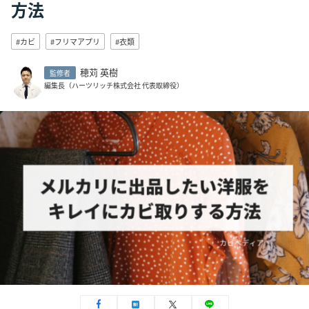
方法
#カビ
#フリマアプリ
#衣類
穂苅 英樹
監修者
編集長（ハーツリッチ株式会社 代表取締役）