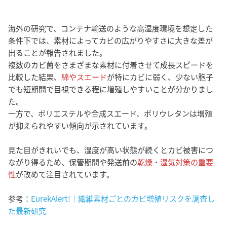
海外の研究で、コンテナ輸送のような高湿度環境を想定した
条件下では、素材によってカビの広がりやすさに大きな差が
出ることが報告されました。
複数のカビ菌をさまざまな素材に付着させて成長スピードを
比較した結果、
綿やスエード
が特にカビに弱く、少ない胞子
でも短期間で目視できる程に増殖しやすいことが分かりまし
た。
一方で、ポリエステルや合成スエード、ポリウレタンは増殖
が抑えられやすい傾向が示されています。
見た目がきれいでも、湿度が高い状態が続くとカビ被害につ
ながり得るため、保管期間や発送前の
乾燥・湿気対策の重要
性
が改めて注目されています。
参考：
EurekAlert!｜繊維素材ごとのカビ増殖リスクを調査し
た最新研究