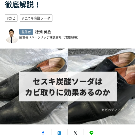
徹底解説！
#カビ
#セスキ炭酸ソーダ
穂苅 英樹
監修者
編集長（ハーツリッチ株式会社 代表取締役）