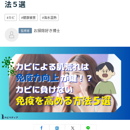
法５選
#カビ
#健康被害
#海水温熱
お掃除好き博士
監修者