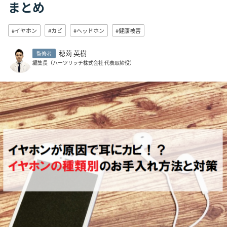
まとめ
#イヤホン
#カビ
#ヘッドホン
#健康被害
穂苅 英樹
監修者
編集長（ハーツリッチ株式会社 代表取締役）