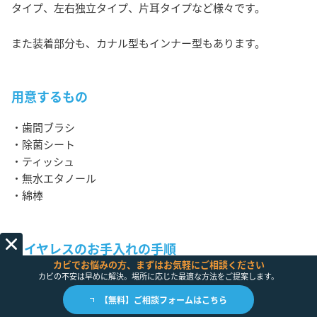
タイプ、左右独立タイプ、片耳タイプなど様々です。
また装着部分も、カナル型もインナー型もあります。
用意するもの
・歯間ブラシ
・除菌シート
・ティッシュ
・無水エタノール
・綿棒
ワイヤレスのお手入れの手順
カビでお悩みの方、まずはお気軽にご相談ください
カビの不安は早めに解決。場所に応じた最適な方法をご提案します。
①イヤホンの装着部分の汚れを取り除く
②ケースの汚れを取り除く
【無料】ご相談フォームはこちら