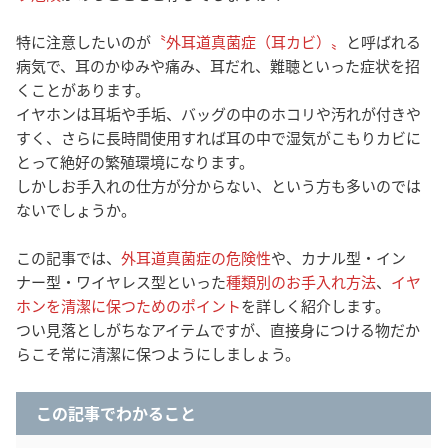
特に注意したいのが
〝外耳道真菌症（耳カビ）〟
と呼ばれる
病気で、耳のかゆみや痛み、耳だれ、難聴といった症状を招
くことがあります。
イヤホンは耳垢や手垢、バッグの中のホコリや汚れが付きや
すく、さらに長時間使用すれば耳の中で湿気がこもりカビに
とって絶好の繁殖環境になります。
しかしお手入れの仕方が分からない、という方も多いのでは
ないでしょうか。
この記事では、
外耳道真菌症の危険性
や、カナル型・イン
ナー型・ワイヤレス型といった
種類別のお手入れ方法
、
イヤ
ホンを清潔に保つためのポイント
を詳しく紹介します。
つい見落としがちなアイテムですが、直接身につける物だか
らこそ常に清潔に保つようにしましょう。
この記事でわかること