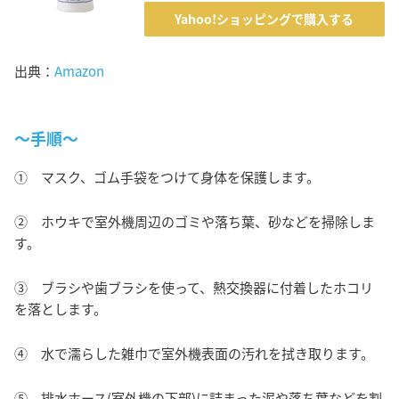
Yahoo!ショッピングで購入する
出典：
Amazon
～手順～
① マスク、ゴム手袋をつけて身体を保護します。
② ホウキで室外機周辺のゴミや落ち葉、砂などを掃除しま
す。
③ ブラシや歯ブラシを使って、熱交換器に付着したホコリ
を落とします。
④ 水で濡らした雑巾で室外機表面の汚れを拭き取ります。
⑤ 排水ホース(室外機の下部)に詰まった泥や落ち葉などを割