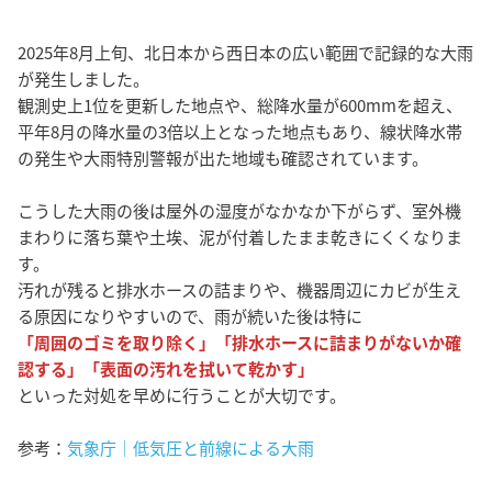
2025年8月上旬、北日本から西日本の広い範囲で記録的な大雨
が発生しました。
観測史上1位を更新した地点や、総降水量が600mmを超え、
平年8月の降水量の3倍以上となった地点もあり、線状降水帯
の発生や大雨特別警報が出た地域も確認されています。
こうした大雨の後は屋外の湿度がなかなか下がらず、室外機
まわりに落ち葉や土埃、泥が付着したまま乾きにくくなりま
す。
汚れが残ると排水ホースの詰まりや、機器周辺にカビが生え
る原因になりやすいので、雨が続いた後は特に
「周囲のゴミを取り除く」「排水ホースに詰まりがないか確
認する」「表面の汚れを拭いて乾かす」
といった対処を早めに行うことが大切です。
参考：
気象庁｜低気圧と前線による大雨