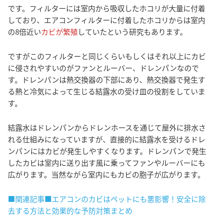
です。フィルターには室内から吸収したホコリが大量に付着
しており、エアコンフィルターに付着したホコリからは室内
の8倍近い
カビが繁殖
していたという研究もあります。
ですがこのフィルターと同じくらいもしくはそれ以上にカビ
に侵されやすいのがファンとルーバー、ドレンパンなので
す。ドレンパンは熱交換器の下部にあり、熱交換器で発生す
る熱と冷気によって生じる結露水の受け皿の役割をしていま
す。
結露水はドレンパンからドレンホースを通じて屋外に排水さ
れる仕組みになっていますが、直接的に結露水を受けるドレ
ンパンにはカビが発生しやすくなります。ドレンパンで発生
したカビは室内に送り出す風に乗ってファンやルーバーにも
広がります。当然ながら室内にもカビの胞子が広がります。
■関連記事■エアコンのカビはペットにも悪影響！安全に除
去する方法と効果的な予防対策まとめ