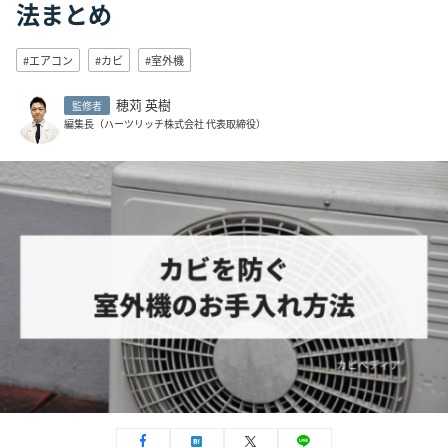
法まとめ
#エアコン
#カビ
#室外機
穂苅 英樹
監修者
編集長（ハーツリッチ株式会社 代表取締役）