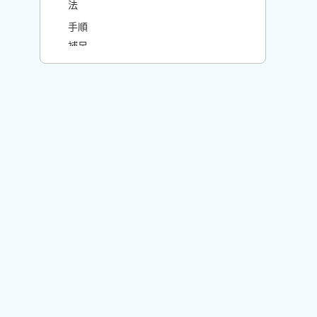
法
手順
補足
4.エアコンのカビ予防方法
①フィルターをこまめに掃除しま
しょう。
②エアコンの内部を乾燥させましょ
う。
③エアコンの運転開始直後は換気を
しましょう。
④エアコンをホコリやカビから守る
対策グッズを使用しましょう。
⑤ドレンホースの確認をしましょ
5.エアコンの臭い対処方法
う。
6.エアコンの内部のカビはプロにおまか
⑥新しいエアコンに買い替える。
せ！
市販のエアコンお掃除スプレーの注