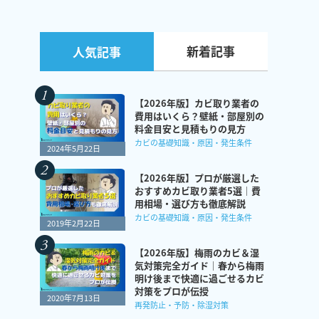
新着記事
人気記事
【2026年版】カビ取り業者の
費用はいくら？壁紙・部屋別の
料金目安と見積もりの見方
カビの基礎知識・原因・発生条件
2024年5月22日
【2026年版】プロが厳選した
おすすめカビ取り業者5選｜費
用相場・選び方も徹底解説
カビの基礎知識・原因・発生条件
2019年2月22日
【2026年版】梅雨のカビ＆湿
気対策完全ガイド｜春から梅雨
明け後まで快適に過ごせるカビ
対策をプロが伝授
2020年7月13日
再発防止・予防・除湿対策