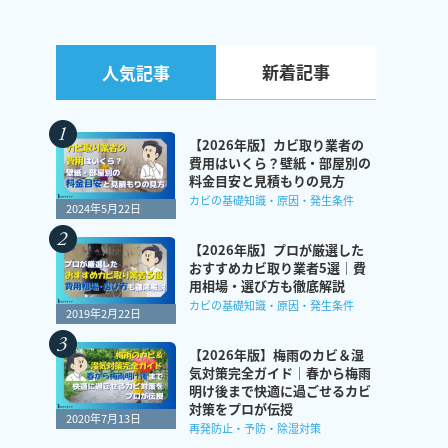
新着記事
人気記事
【2026年版】カビ取り業者の
費用はいくら？壁紙・部屋別の
料金目安と見積もりの見方
カビの基礎知識・原因・発生条件
2024年5月22日
【2026年版】プロが厳選した
おすすめカビ取り業者5選｜費
用相場・選び方も徹底解説
カビの基礎知識・原因・発生条件
2019年2月22日
【2026年版】梅雨のカビ＆湿
気対策完全ガイド｜春から梅雨
明け後まで快適に過ごせるカビ
対策をプロが伝授
2020年7月13日
再発防止・予防・除湿対策