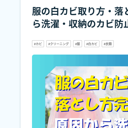
服の白カビ取り方・落
ら洗濯・収納のカビ防
#カビ
#クリーニング
#服
#白カビ
#衣類