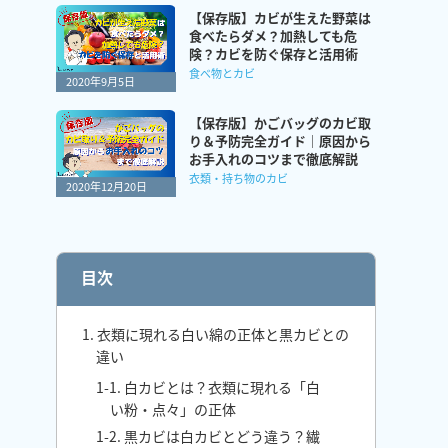
【保存版】カビが生えた野菜は
食べたらダメ？加熱しても危
険？カビを防ぐ保存と活用術
食べ物とカビ
2020年9月5日
【保存版】かごバッグのカビ取
り＆予防完全ガイド｜原因から
お手入れのコツまで徹底解説
衣類・持ち物のカビ
2020年12月20日
目次
1. 衣類に現れる白い綿の正体と黒カビとの
違い
1-1. 白カビとは？衣類に現れる「白
い粉・点々」の正体
1-2. 黒カビは白カビとどう違う？繊