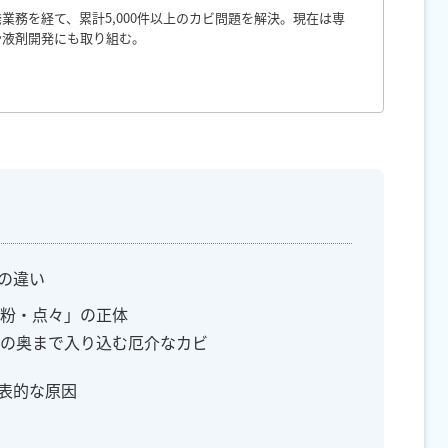
業務を経て、累計5,000件以上のカビ問題を解決。現在は専
や液剤開発にも取り組む。
との違い
い粉・点々」の正体
繊維の奥まで入り込む厄介なカビ
代表的な原因