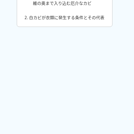
維の奥まで入り込む厄介なカビ
2. 白カビが衣類に発生する条件とその代表
的な原因
2-1. 見えない皮脂・汗汚れがエサに
2-2. 収納環境の湿気とホコリ
2-3. 洗濯機内部のカビが衣類に付着
3. 素材に合わせた白カビの落とし方
3-1. 消毒用エタノールで除去する方
法
3-2. 酸素系漂白剤で除去する方法
4. 自分で落とせないカビはプロに任せる
4-1. 自己処理が難しい衣類とは？
4-2. カビ菌まで対策するなら「ガス
滅菌」がおすすめ