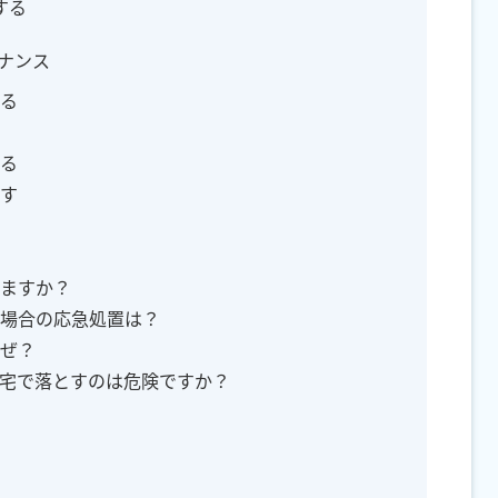
する
テナンス
くる
する
らす
せますか？
した場合の応急処置は？
なぜ？
、自宅で落とすのは危険ですか？