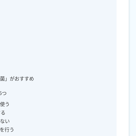
滅菌」がおすすめ
5つ
を使う
する
さない
菌を行う