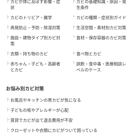
カビが体に及ぼす影響・症
カビの基礎知識・原因・発
状
生条件
カビのトリビア・雑学
カビの種類・症状別ガイド
再発防止・予防・除湿対策
生活空間・素材別カビ対策
施設・建物タイプ別カビ対
食材・保存容器のカビ対策
策
衣類・持ち物のカビ
食べ物とカビ
赤ちゃん・子ども・高齢者
誤飲・食中毒・医療相談レ
とカビ
ベルのケース
お悩み別カビ対策
お風呂やキッチンの黒カビが気になる
子どもの咳やアレルギーが心配
賃貸でカビが出て退去費用が不安
クローゼットや衣類にカビがついて困っている