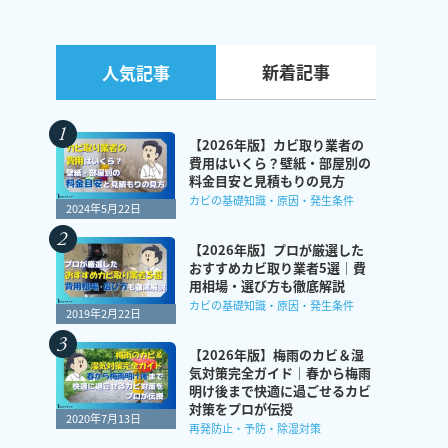
新着記事
人気記事
【2026年版】カビ取り業者の
費用はいくら？壁紙・部屋別の
料金目安と見積もりの見方
カビの基礎知識・原因・発生条件
2024年5月22日
【2026年版】プロが厳選した
おすすめカビ取り業者5選｜費
用相場・選び方も徹底解説
カビの基礎知識・原因・発生条件
2019年2月22日
【2026年版】梅雨のカビ＆湿
気対策完全ガイド｜春から梅雨
明け後まで快適に過ごせるカビ
対策をプロが伝授
2020年7月13日
再発防止・予防・除湿対策