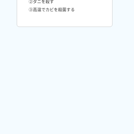
②ダニを殺す
③高温でカビを殺菌する
布団乾燥機でカビ予防する方法
①高温で布団を乾燥させる
②衣類の乾燥
③クローゼットの乾燥
④靴や靴箱の乾燥
布団乾燥機のお手入れ方法
どんな布団乾燥機を選べばよい？！
①布団以外の用途にも使いたい場合
②布団や寝具を集中して乾燥させた
い場合
布団乾燥機を取り入れてもカビが生えてし
まったら