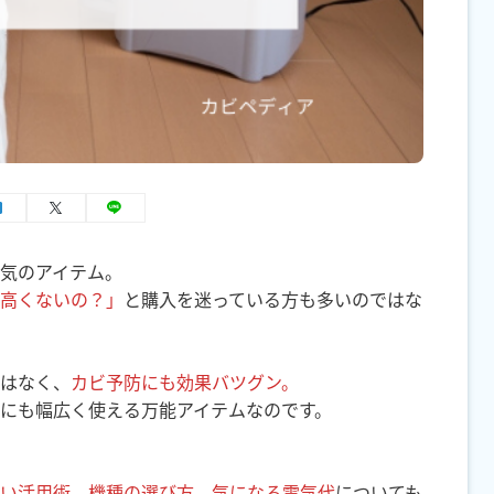
気のアイテム。
高くないの？」
と購入を迷っている方も多いのではな
はなく、
カビ予防にも効果バツグン。
にも幅広く使える万能アイテムなのです。
い活用術
、
機種の選び方
、
気になる電気代
についても