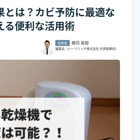
果とは？カビ予防に最適な
える便利な活用術
穂苅 英樹
監修者
編集長（ハーツリッチ株式会社 代表取締役）