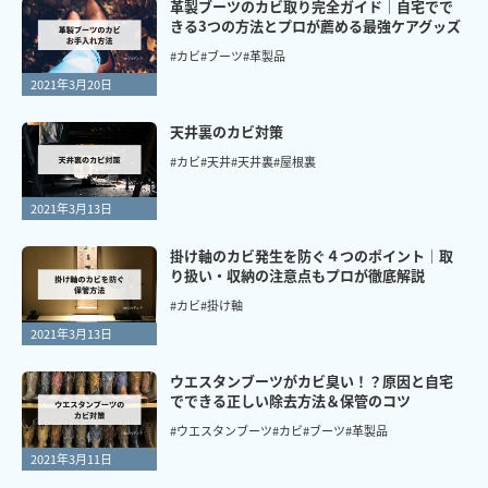
革製ブーツのカビ取り完全ガイド｜自宅でで
きる3つの方法とプロが薦める最強ケアグッズ
#カビ
#ブーツ
#革製品
2021年3月20日
天井裏のカビ対策
#カビ
#天井
#天井裏
#屋根裏
2021年3月13日
掛け軸のカビ発生を防ぐ４つのポイント｜取
り扱い・収納の注意点もプロが徹底解説
#カビ
#掛け軸
2021年3月13日
ウエスタンブーツがカビ臭い！？原因と自宅
でできる正しい除去方法＆保管のコツ
#ウエスタンブーツ
#カビ
#ブーツ
#革製品
2021年3月11日