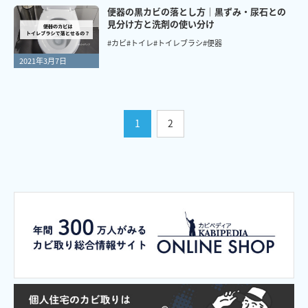
便器の黒カビの落とし方｜黒ずみ・尿石との
見分け方と洗剤の使い分け
#カビ
#トイレ
#トイレブラシ
#便器
2021年3月7日
1
2