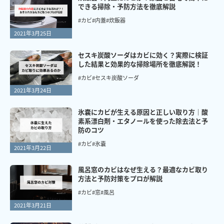
できる掃除・予防方法を徹底解説
#カビ
#内蓋
#炊飯器
2021年3月25日
セスキ炭酸ソーダはカビに効く？実際に検証
した結果と効果的な掃除場所を徹底解説！
#カビ
#セスキ炭酸ソーダ
2021年3月24日
氷嚢にカビが生える原因と正しい取り方｜酸
素系漂白剤・エタノールを使った除去法と予
防のコツ
#カビ
#氷嚢
2021年3月22日
風呂窓のカビはなぜ生える？最適なカビ取り
方法と予防対策をプロが解説
#カビ
#窓
#風呂
2021年3月21日