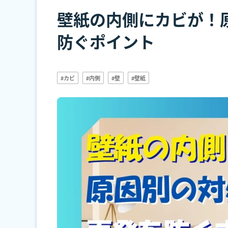
壁紙の内側にカビが！
防ぐポイント
#カビ
#内側
#壁
#壁紙