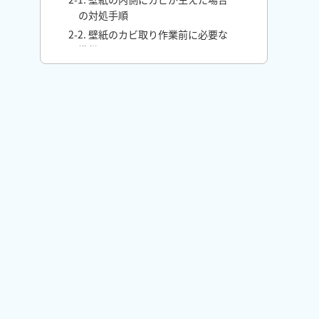
の対処手順
2-2. 壁紙のカビ取り作業前に必要な
準備
2-3. 漏水が原因で壁紙の内側にカビ
が生えた場合
3. 壁紙の内側に生えたカビを自力で取る方
法はある？
4. 壁紙の内側にカビを再発させないための
対策
4-1. 家具や荷物を壁に密着させない
4-2. 漏水や雨漏りは先に修理する
4-3. 結露を放置しない
4-4. 壁まわりを定期的に確認・清掃
する
5. 【カビ最新ニュース】見えない場所の湿