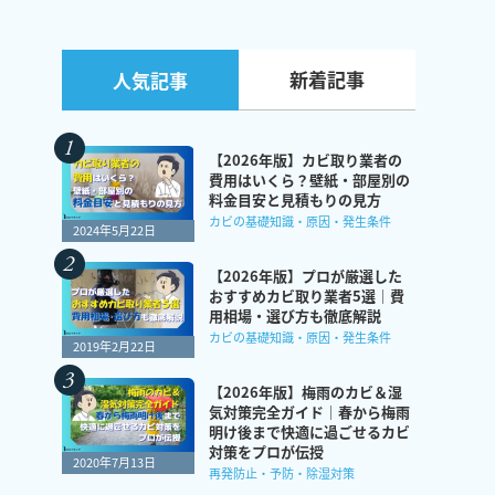
新着記事
人気記事
【2026年版】カビ取り業者の
費用はいくら？壁紙・部屋別の
料金目安と見積もりの見方
カビの基礎知識・原因・発生条件
2024年5月22日
【2026年版】プロが厳選した
おすすめカビ取り業者5選｜費
用相場・選び方も徹底解説
カビの基礎知識・原因・発生条件
2019年2月22日
【2026年版】梅雨のカビ＆湿
気対策完全ガイド｜春から梅雨
明け後まで快適に過ごせるカビ
対策をプロが伝授
2020年7月13日
再発防止・予防・除湿対策