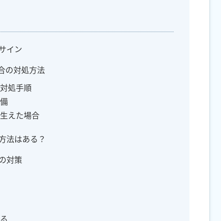
いサイン
場合の対処方法
の対処手順
準備
が生えた場合
る方法はある？
めの対策
する