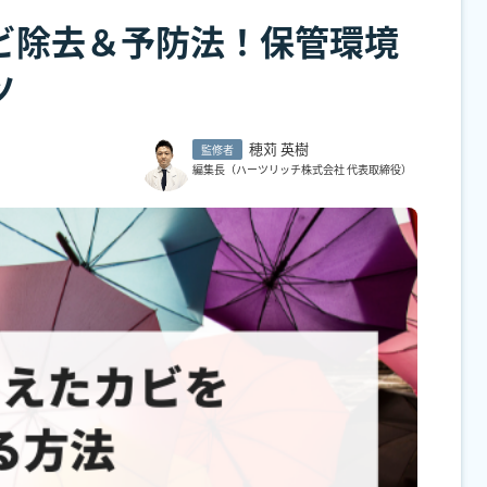
ビ除去＆予防法！保管環境
ツ
穂苅 英樹
監修者
編集長（ハーツリッチ株式会社 代表取締役）