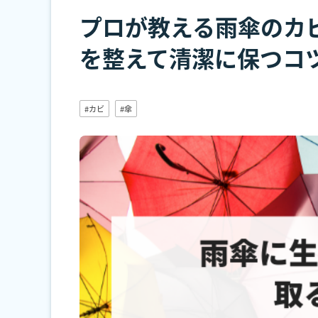
プロが教える雨傘のカ
を整えて清潔に保つコ
#カビ
#傘