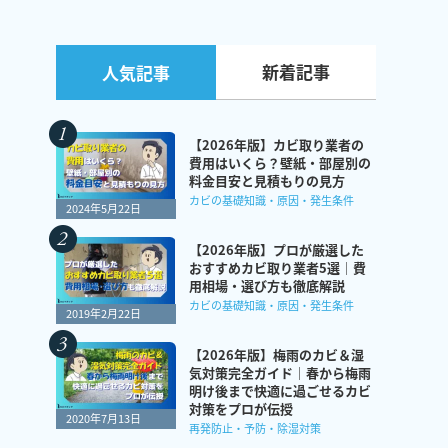
新着記事
人気記事
【2026年版】カビ取り業者の
費用はいくら？壁紙・部屋別の
料金目安と見積もりの見方
カビの基礎知識・原因・発生条件
2024年5月22日
【2026年版】プロが厳選した
おすすめカビ取り業者5選｜費
用相場・選び方も徹底解説
カビの基礎知識・原因・発生条件
2019年2月22日
【2026年版】梅雨のカビ＆湿
気対策完全ガイド｜春から梅雨
明け後まで快適に過ごせるカビ
対策をプロが伝授
2020年7月13日
再発防止・予防・除湿対策