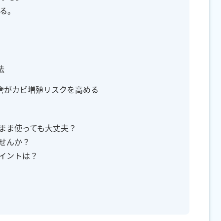
る。
法
保管がカビ増殖リスクを高める
のまま使っても大丈夫？
ませんか？
ポイントは？