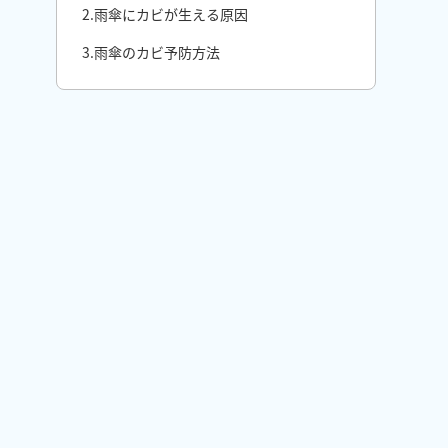
2.雨傘にカビが生える原因
3.雨傘のカビ予防方法
①傘を使用したら乾燥させてから収
納しましょう。
②傘は丸洗いして清潔に保ちましょ
う。
③防水スプレー、撥水スプレーを使
用する。
④折りたたみ傘の乾燥ケースを使用
する。
熱湯重曹水が便利です。
4.雨傘の保管場所の環境
5.傘の修理やクリーニングを利用する方法
6.【カビ最新ニュース】濡れたままの保管
がカビ増殖リスクを高める
7.雨傘のカビに関するQ&A