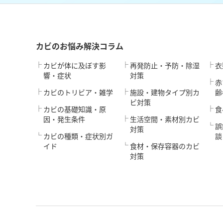
カビのお悩み解決コラム
カビが体に及ぼす影
再発防止・予防・除湿
衣
響・症状
対策
赤
カビのトリビア・雑学
施設・建物タイプ別カ
齢
ビ対策
カビの基礎知識・原
食
因・発生条件
生活空間・素材別カビ
誤
対策
カビの種類・症状別ガ
談
イド
食材・保存容器のカビ
対策