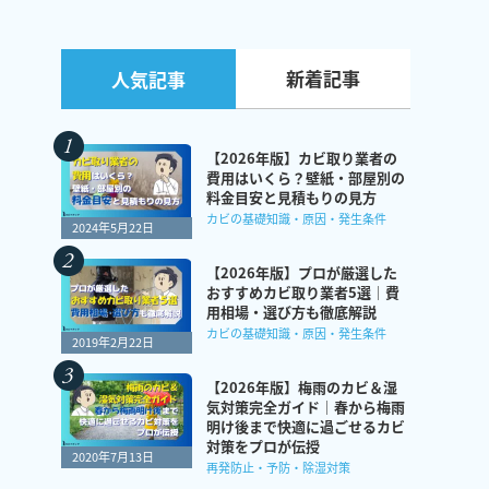
新着記事
人気記事
【2026年版】カビ取り業者の
費用はいくら？壁紙・部屋別の
料金目安と見積もりの見方
カビの基礎知識・原因・発生条件
2024年5月22日
【2026年版】プロが厳選した
おすすめカビ取り業者5選｜費
用相場・選び方も徹底解説
カビの基礎知識・原因・発生条件
2019年2月22日
【2026年版】梅雨のカビ＆湿
気対策完全ガイド｜春から梅雨
明け後まで快適に過ごせるカビ
対策をプロが伝授
2020年7月13日
再発防止・予防・除湿対策