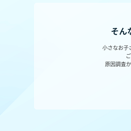
そん
小さなお子
ご
原因調査