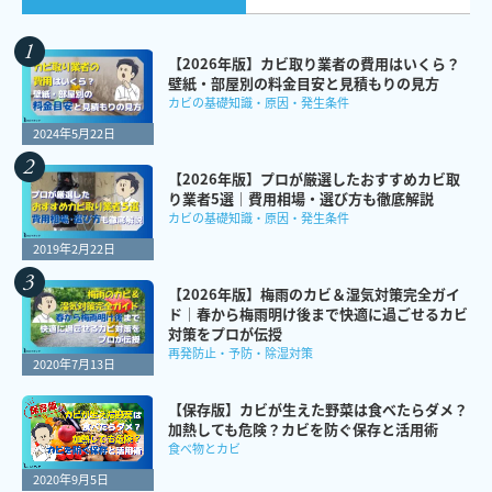
【2026年版】カビ取り業者の費用はいくら？
壁紙・部屋別の料金目安と見積もりの見方
カビの基礎知識・原因・発生条件
2024年5月22日
【2026年版】プロが厳選したおすすめカビ取
り業者5選｜費用相場・選び方も徹底解説
カビの基礎知識・原因・発生条件
2019年2月22日
【2026年版】梅雨のカビ＆湿気対策完全ガイ
ド｜春から梅雨明け後まで快適に過ごせるカビ
対策をプロが伝授
再発防止・予防・除湿対策
2020年7月13日
【保存版】カビが生えた野菜は食べたらダメ？
加熱しても危険？カビを防ぐ保存と活用術
食べ物とカビ
2020年9月5日