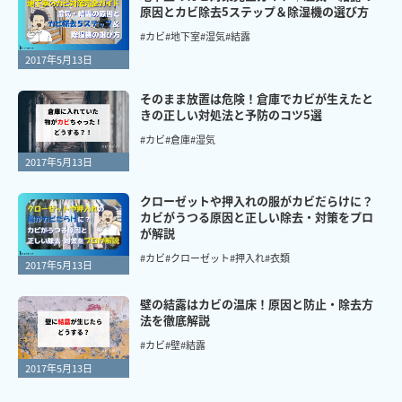
原因とカビ除去5ステップ＆除湿機の選び方
#カビ
#地下室
#湿気
#結露
2017年5月13日
そのまま放置は危険！倉庫でカビが生えたと
きの正しい対処法と予防のコツ5選
#カビ
#倉庫
#湿気
2017年5月13日
クローゼットや押入れの服がカビだらけに？
カビがうつる原因と正しい除去・対策をプロ
が解説
#カビ
#クローゼット
#押入れ
#衣類
2017年5月13日
壁の結露はカビの温床！原因と防止・除去方
法を徹底解説
#カビ
#壁
#結露
2017年5月13日