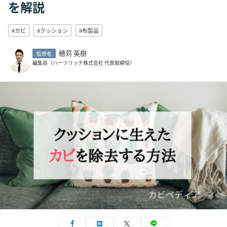
を解説
#カビ
#クッション
#布製品
穂苅 英樹
監修者
編集長（ハーツリッチ株式会社 代表取締役）