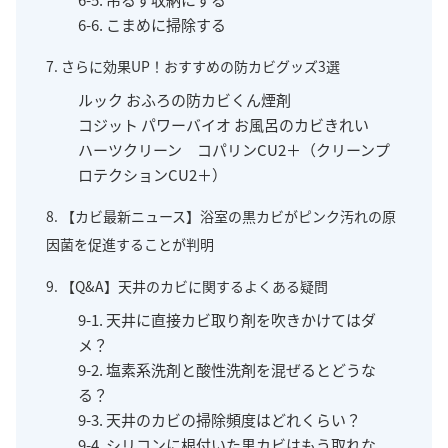
6-6. こまめに掃除する
7. さらに効果UP！おすすめの防カビグッズ3選
ルック おふろの防カビくん煙剤
コジット パワーバイオ お風呂のカビきれい
ハーツクリーン コパリンCU2＋（クリーンプ
ロテクションCU2＋）
8. 【カビ最新ニュース】浴室の黒カビがピンク汚れの原
因菌を促進することが判明
9. 【Q&A】天井のカビに関するよくある疑問
9-1. 天井に直接カビ取り剤を吹きかけてはダ
メ？
9-2. 塩素系洗剤と酸性洗剤を混ぜるとどうな
る？
9-3. 天井のカビの掃除頻度はどれくらい？
9-4. シリコンに根付いた黒カビはもう取れな