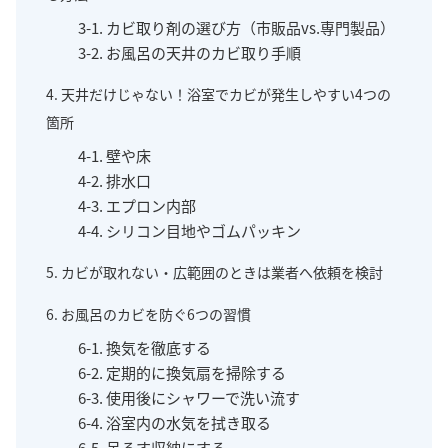
3-1. カビ取り剤の選び方（市販品vs.専門製品）
3-2. お風呂の天井のカビ取り手順
4. 天井だけじゃない！浴室でカビが発生しやすい4つの
箇所
4-1. 壁や床
4-2. 排水口
4-3. エプロン内部
4-4. シリコン目地やゴムパッキン
5. カビが取れない・広範囲のときは業者へ依頼を検討
6. お風呂のカビを防ぐ6つの習慣
6-1. 換気を徹底する
6-2. 定期的に換気扇を掃除する
6-3. 使用後にシャワーで洗い流す
6-4. 浴室内の水気を拭き取る
6-5. 吊るす収納にする