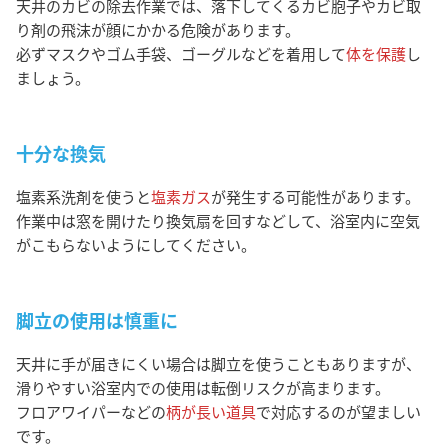
天井のカビの除去作業では、落下してくるカビ胞子やカビ取
り剤の飛沫が顔にかかる危険があります。
必ずマスクやゴム手袋、ゴーグルなどを着用して
体を保護
し
ましょう。
十分な換気
塩素系洗剤を使うと
塩素ガス
が発生する可能性があります。
作業中は窓を開けたり換気扇を回すなどして、浴室内に空気
がこもらないようにしてください。
脚立の使用は慎重に
天井に手が届きにくい場合は脚立を使うこともありますが、
滑りやすい浴室内での使用は転倒リスクが高まります。
フロアワイパーなどの
柄が長い道具
で対応するのが望ましい
です。