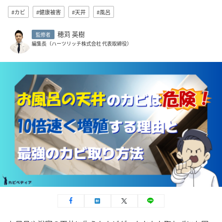
#カビ
#健康被害
#天井
#風呂
穂苅 英樹
監修者
編集長（ハーツリッチ株式会社 代表取締役）