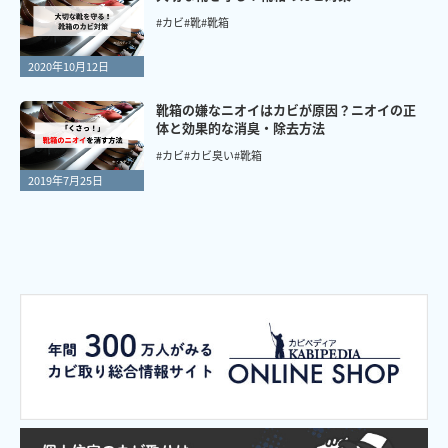
#カビ
#靴
#靴箱
2020年10月12日
靴箱の嫌なニオイはカビが原因？ニオイの正
体と効果的な消臭・除去方法
#カビ
#カビ臭い
#靴箱
2019年7月25日