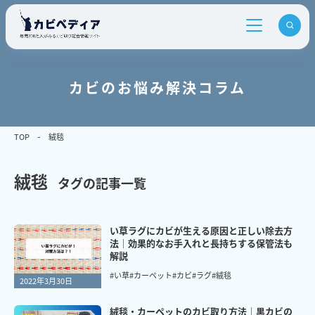
カビのお悩み解決コラム
TOP
絨毯
絨毯
タグの記事一覧
い草ラグにカビが生える原因と正しい除去方
法｜効果的なお手入れと長持ちする保管法も
解説
#い草
#カーペット
#カビ
#ラグ
#絨毯
2022年3月30日
絨毯・カーペットのカビ取り方法｜黒カビの