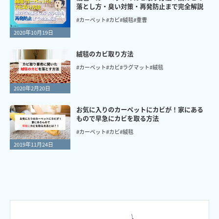
落とし方・臭い対策・再発防止まで完全解説
#カーペット
#カビ
#絨毯
#重曹
2020年10月19日
絨毯のカビ取り方法
#カーペット
#カビ
#ラグマット
#絨毯
2020年2月20日
お気に入りのカーペットにカビが！家にある
もので早急にカビを取る方法
#カーペット
#カビ
#絨毯
2019年11月24日