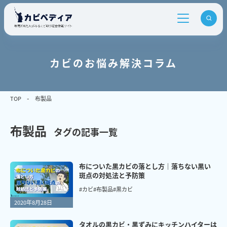
カビのお悩み解決コラム
TOP
布製品
布製品
タグの記事一覧
布についた黒カビの落とし方｜落ちない黒い
斑点の対処法と予防策
#カビ
#布製品
#黒カビ
2020年8月28日
タオルの黒カビ・黒ずみにキッチンハイターは