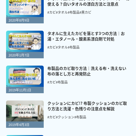
使える？白いタオルの漂白方法と注意点
#カビ
#タオル
#布製品
#黒カビ
2020年8月9日
タオルに生えたカビを落とす3つの方法｜お
湯・エタノール・酸素系漂白剤で対処
#カビ
#タオル
#布製品
2020年1月7日
布製品のカビ取り方法｜洗える布・洗えない
布の落とし方と再発防止
#カビ
#布製品
2019年11月1日
クッションにカビ!? 布製クッションのカビ取
り方法と洗濯・色残りの注意点を解説
#カビ
#クッション
#布製品
2019年4月3日