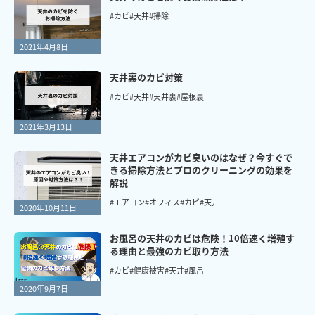
#カビ
#天井
#掃除
2021年4月8日
天井裏のカビ対策
#カビ
#天井
#天井裏
#屋根裏
2021年3月13日
天井エアコンがカビ臭いのはなぜ？今すぐで
きる掃除方法とプロのクリーニングの効果を
解説
#エアコン
#オフィス
#カビ
#天井
2020年10月11日
お風呂の天井のカビは危険！10倍速く増殖す
る理由と最強のカビ取り方法
#カビ
#健康被害
#天井
#風呂
2020年9月7日