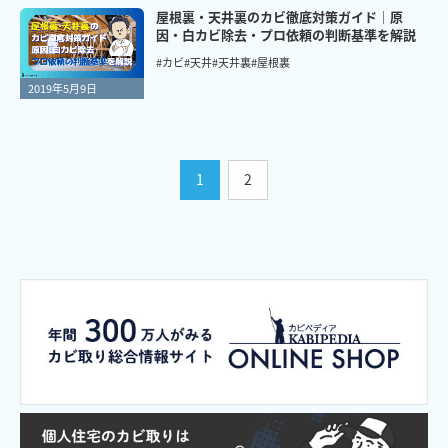
屋根裏・天井裏のカビ徹底対策ガイド｜原
因・白カビ除去・プロ依頼の判断基準を解説
#カビ
#天井
#天井裏
#屋根裏
2019年5月9日
1
2