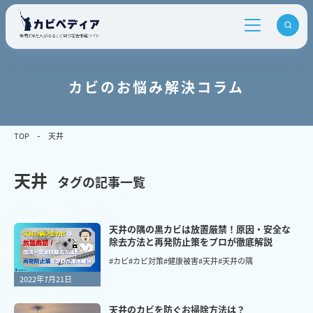
カビのお悩み解決コラム
TOP
天井
天井
タグの記事一覧
天井の隅の黒カビは放置厳禁！原因・安全な
除去方法と再発防止策をプロが徹底解説
#カビ
#カビ対策
#健康被害
#天井
#天井の隅
2022年7月21日
天井のカビを防ぐお掃除方法は？