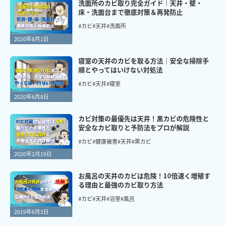
洗面所のカビ取り完全ガイド｜天井・壁・
床・洗面台まで徹底対策＆再発防止
#カビ
#天井
#洗面所
2020年8月1日
寝室の天井のカビを取る方法｜安全な掃除手
順とやってはいけない対処法
#カビ
#天井
#寝室
2020年6月8日
カビ対策の最優先は天井！黒カビの危険性と
安全なカビ取りと予防法をプロが解説
#カビ
#健康被害
#天井
#黒カビ
2020年2月19日
お風呂の天井のカビは危険！10倍速く増殖す
る理由と最強のカビ取り方法
#カビ
#天井
#浴室
#風呂
2019年6月3日