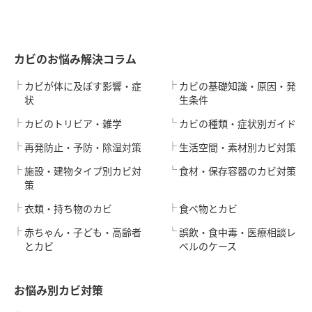
カビのお悩み解決コラム
カビが体に及ぼす影響・症
カビの基礎知識・原因・発
状
生条件
カビのトリビア・雑学
カビの種類・症状別ガイド
再発防止・予防・除湿対策
生活空間・素材別カビ対策
施設・建物タイプ別カビ対
食材・保存容器のカビ対策
策
衣類・持ち物のカビ
食べ物とカビ
赤ちゃん・子ども・高齢者
誤飲・食中毒・医療相談レ
とカビ
ベルのケース
お悩み別カビ対策