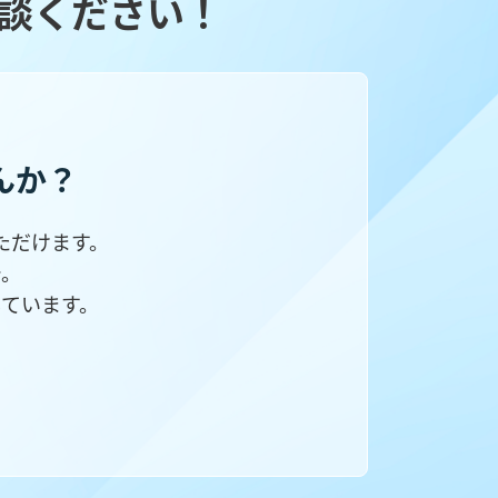
談ください！
んか？
ただけます。
で。
ています。