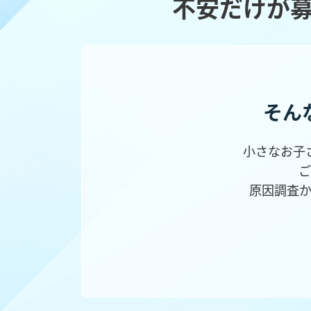
不安だけが
そん
小さなお子
ご
原因調査