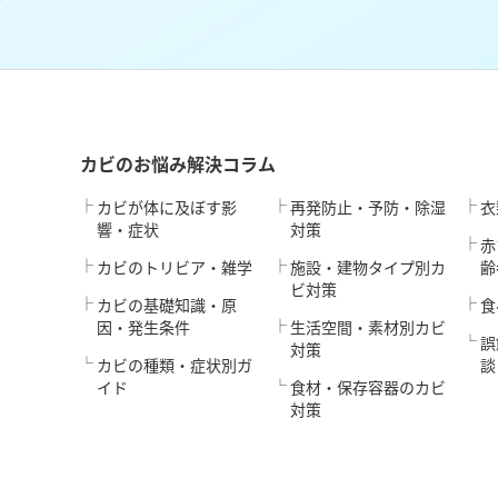
カビのお悩み解決コラム
カビが体に及ぼす影
再発防止・予防・除湿
衣
響・症状
対策
赤
カビのトリビア・雑学
施設・建物タイプ別カ
齢
ビ対策
カビの基礎知識・原
食
因・発生条件
生活空間・素材別カビ
誤
対策
カビの種類・症状別ガ
談
イド
食材・保存容器のカビ
対策