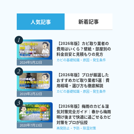
新着記事
人気記事
【2026年版】カビ取り業者の
費用はいくら？壁紙・部屋別の
料金目安と見積もりの見方
カビの基礎知識・原因・発生条件
2024年5月22日
【2026年版】プロが厳選した
おすすめカビ取り業者5選｜費
用相場・選び方も徹底解説
カビの基礎知識・原因・発生条件
2019年2月22日
【2026年版】梅雨のカビ＆湿
気対策完全ガイド｜春から梅雨
明け後まで快適に過ごせるカビ
対策をプロが伝授
2020年7月13日
再発防止・予防・除湿対策