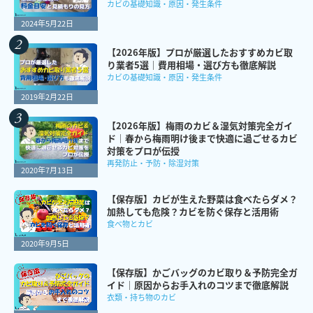
カビの基礎知識・原因・発生条件
2024年5月22日
【2026年版】プロが厳選したおすすめカビ取
り業者5選｜費用相場・選び方も徹底解説
カビの基礎知識・原因・発生条件
2019年2月22日
【2026年版】梅雨のカビ＆湿気対策完全ガイ
ド｜春から梅雨明け後まで快適に過ごせるカビ
対策をプロが伝授
再発防止・予防・除湿対策
2020年7月13日
【保存版】カビが生えた野菜は食べたらダメ？
加熱しても危険？カビを防ぐ保存と活用術
食べ物とカビ
2020年9月5日
【保存版】かごバッグのカビ取り＆予防完全ガ
イド｜原因からお手入れのコツまで徹底解説
衣類・持ち物のカビ