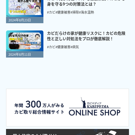
身を守る9つの対策法とは？
#カビ
#健康被害
#掃除
#海水温熱
2024年8月23日
カビだらけの家が健康リスクに！カビの危険
性と正しい対処法をプロが徹底解説！
#カビ
#健康被害
#病気
2024年8月11日