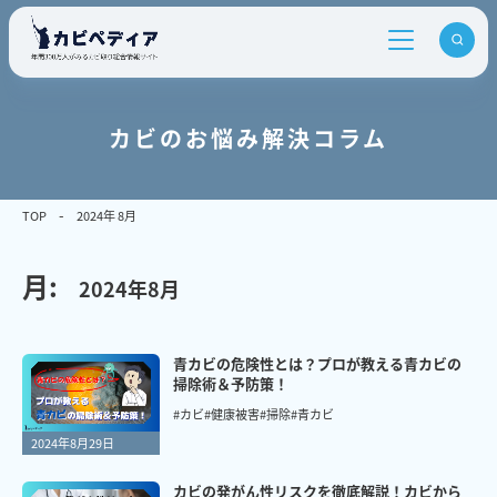
カビのお悩み解決コラム
TOP
2024年 8月
月:
2024年8月
青カビの危険性とは？プロが教える青カビの
掃除術＆予防策！
#カビ
#健康被害
#掃除
#青カビ
2024年8月29日
カビの発がん性リスクを徹底解説！カビから