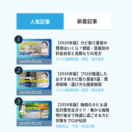
新着記事
人気記事
【2026年版】カビ取り業者の
費用はいくら？壁紙・部屋別の
料金目安と見積もりの見方
カビの基礎知識・原因・発生条件
2024年5月22日
【2026年版】プロが厳選した
おすすめカビ取り業者5選｜費
用相場・選び方も徹底解説
カビの基礎知識・原因・発生条件
2019年2月22日
【2026年版】梅雨のカビ＆湿
気対策完全ガイド｜春から梅雨
明け後まで快適に過ごせるカビ
対策をプロが伝授
2020年7月13日
再発防止・予防・除湿対策