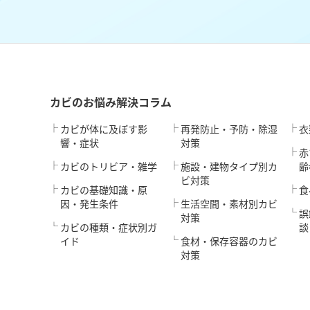
カビのお悩み解決コラム
カビが体に及ぼす影
再発防止・予防・除湿
衣
響・症状
対策
赤
カビのトリビア・雑学
施設・建物タイプ別カ
齢
ビ対策
カビの基礎知識・原
食
因・発生条件
生活空間・素材別カビ
誤
対策
カビの種類・症状別ガ
談
イド
食材・保存容器のカビ
対策