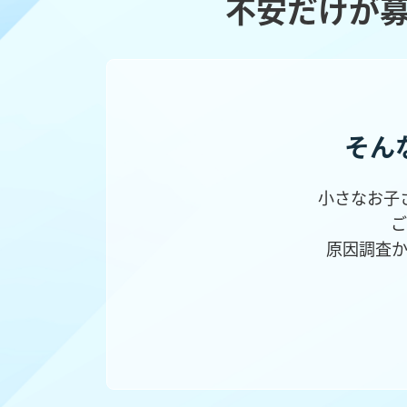
不安だけが
そん
小さなお子
ご
原因調査