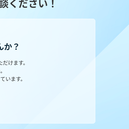
談ください！
んか？
ただけます。
で。
ています。