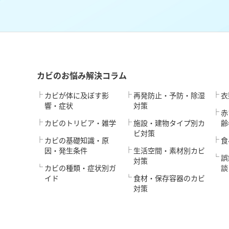
カビのお悩み解決コラム
カビが体に及ぼす影
再発防止・予防・除湿
衣
響・症状
対策
赤
カビのトリビア・雑学
施設・建物タイプ別カ
齢
ビ対策
カビの基礎知識・原
食
因・発生条件
生活空間・素材別カビ
誤
対策
カビの種類・症状別ガ
談
イド
食材・保存容器のカビ
対策