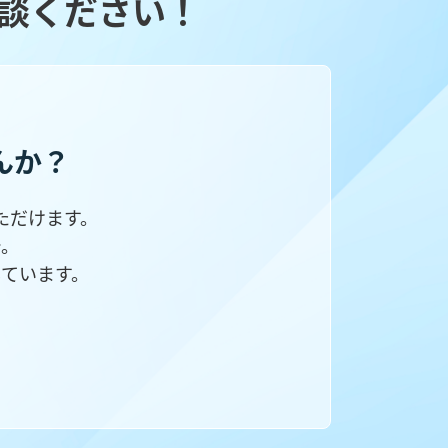
談ください！
んか？
ただけます。
で。
ています。