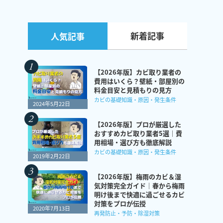
新着記事
人気記事
【2026年版】カビ取り業者の
費用はいくら？壁紙・部屋別の
料金目安と見積もりの見方
カビの基礎知識・原因・発生条件
2024年5月22日
【2026年版】プロが厳選した
おすすめカビ取り業者5選｜費
用相場・選び方も徹底解説
カビの基礎知識・原因・発生条件
2019年2月22日
【2026年版】梅雨のカビ＆湿
気対策完全ガイド｜春から梅雨
明け後まで快適に過ごせるカビ
対策をプロが伝授
2020年7月13日
再発防止・予防・除湿対策