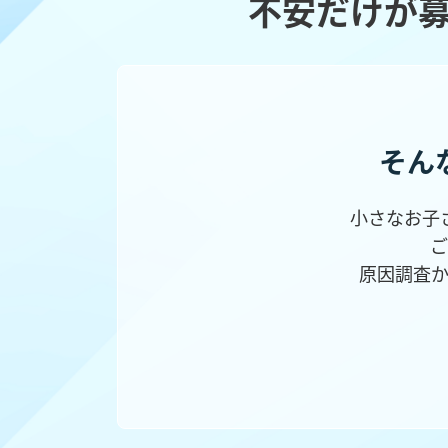
不安だけが
そん
小さなお子
ご
原因調査