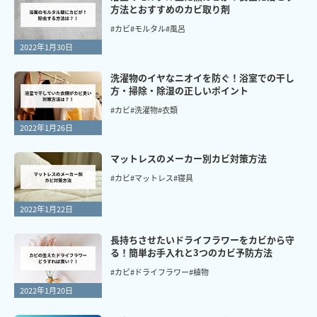
方法とおすすめのカビ取り剤
#カビ
#モルタル
#風呂
2022年1月30日
洗濯物のイヤなニオイを防ぐ！浴室での干し
方・掃除・除湿の正しいポイント
#カビ
#洗濯物
#衣類
2022年1月26日
マットレスのメーカー別カビ対策方法
#カビ
#マットレス
#寝具
2022年1月22日
長持ちさせたいドライフラワーをカビから守
る！簡単お手入れと3つのカビ予防方法
#カビ
#ドライフラワー
#植物
2022年1月20日