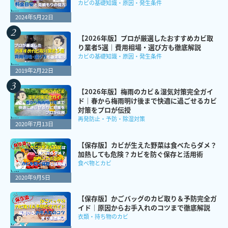
カビの基礎知識・原因・発生条件
2024年5月22日
【2026年版】プロが厳選したおすすめカビ取
り業者5選｜費用相場・選び方も徹底解説
カビの基礎知識・原因・発生条件
2019年2月22日
【2026年版】梅雨のカビ＆湿気対策完全ガイ
ド｜春から梅雨明け後まで快適に過ごせるカビ
対策をプロが伝授
再発防止・予防・除湿対策
2020年7月13日
【保存版】カビが生えた野菜は食べたらダメ？
加熱しても危険？カビを防ぐ保存と活用術
食べ物とカビ
2020年9月5日
【保存版】かごバッグのカビ取り＆予防完全ガ
イド｜原因からお手入れのコツまで徹底解説
衣類・持ち物のカビ