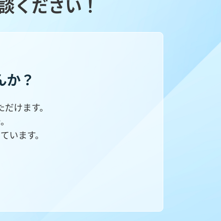
談ください！
んか？
ただけます。
で。
ています。