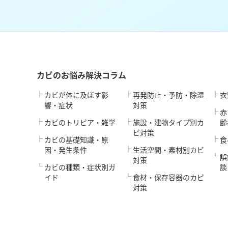
カビのお悩み解決コラム
カビが体に及ぼす影
再発防止・予防・除湿
衣
響・症状
対策
赤
カビのトリビア・雑学
施設・建物タイプ別カ
齢
ビ対策
カビの基礎知識・原
食
因・発生条件
生活空間・素材別カビ
誤
対策
カビの種類・症状別ガ
談
イド
食材・保存容器のカビ
対策