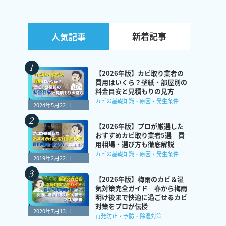
新着記事
人気記事
【2026年版】カビ取り業者の
費用はいくら？壁紙・部屋別の
料金目安と見積もりの見方
カビの基礎知識・原因・発生条件
2024年5月22日
【2026年版】プロが厳選した
おすすめカビ取り業者5選｜費
用相場・選び方も徹底解説
カビの基礎知識・原因・発生条件
2019年2月22日
【2026年版】梅雨のカビ＆湿
気対策完全ガイド｜春から梅雨
明け後まで快適に過ごせるカビ
対策をプロが伝授
2020年7月13日
再発防止・予防・除湿対策