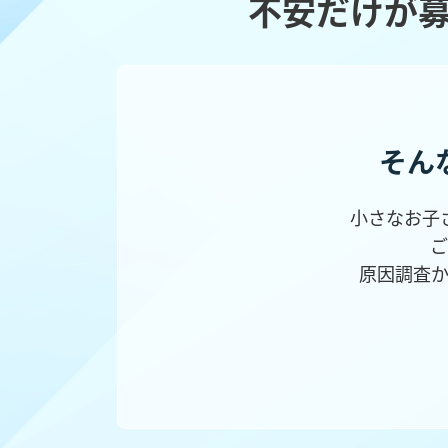
不安だけが
そん
小さなお子
ご
原因調査