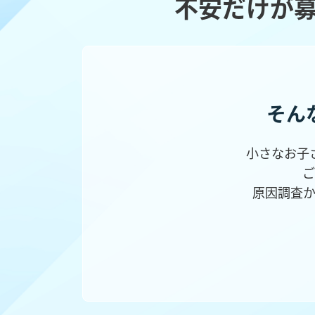
不安だけが
そん
小さなお子
ご
原因調査