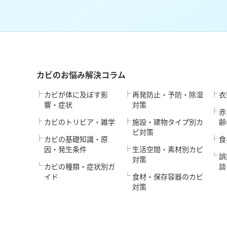
カビのお悩み解決コラム
カビが体に及ぼす影
再発防止・予防・除湿
衣
響・症状
対策
赤
カビのトリビア・雑学
施設・建物タイプ別カ
齢
ビ対策
カビの基礎知識・原
食
因・発生条件
生活空間・素材別カビ
誤
対策
カビの種類・症状別ガ
談
イド
食材・保存容器のカビ
対策