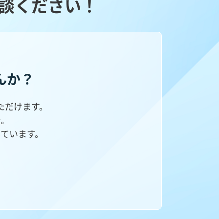
談ください！
んか？
ただけます。
で。
ています。