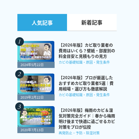
新着記事
人気記事
【2026年版】カビ取り業者の
費用はいくら？壁紙・部屋別の
料金目安と見積もりの見方
カビの基礎知識・原因・発生条件
2024年5月22日
【2026年版】プロが厳選した
おすすめカビ取り業者5選｜費
用相場・選び方も徹底解説
カビの基礎知識・原因・発生条件
2019年2月22日
【2026年版】梅雨のカビ＆湿
気対策完全ガイド｜春から梅雨
明け後まで快適に過ごせるカビ
対策をプロが伝授
2020年7月13日
再発防止・予防・除湿対策