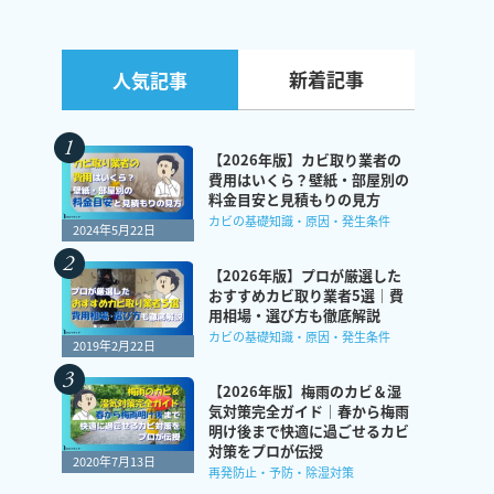
新着記事
人気記事
【2026年版】カビ取り業者の
費用はいくら？壁紙・部屋別の
料金目安と見積もりの見方
カビの基礎知識・原因・発生条件
2024年5月22日
【2026年版】プロが厳選した
おすすめカビ取り業者5選｜費
用相場・選び方も徹底解説
カビの基礎知識・原因・発生条件
2019年2月22日
【2026年版】梅雨のカビ＆湿
気対策完全ガイド｜春から梅雨
明け後まで快適に過ごせるカビ
対策をプロが伝授
2020年7月13日
再発防止・予防・除湿対策