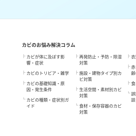
カビのお悩み解決コラム
カビが体に及ぼす影
再発防止・予防・除湿
衣
響・症状
対策
赤
カビのトリビア・雑学
施設・建物タイプ別カ
齢
ビ対策
カビの基礎知識・原
食
因・発生条件
生活空間・素材別カビ
誤
対策
カビの種類・症状別ガ
談
イド
食材・保存容器のカビ
対策