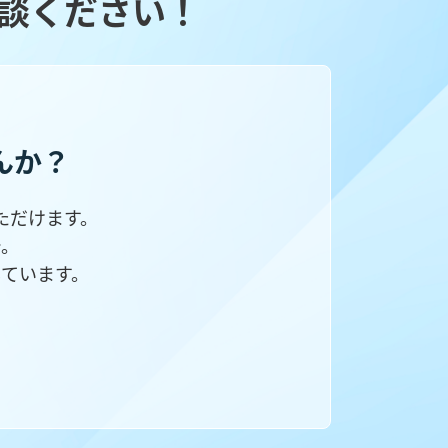
談ください！
んか？
ただけます。
で。
ています。