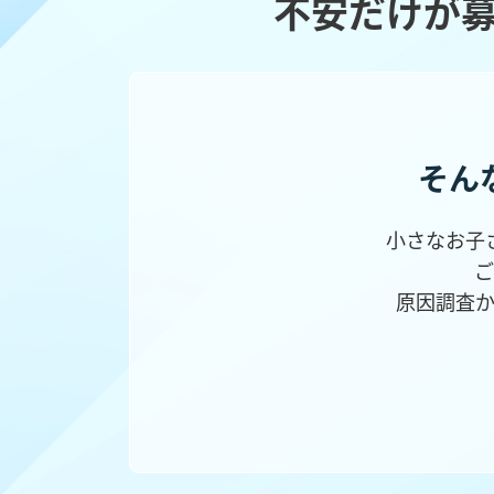
不安だけが
そん
小さなお子
ご
原因調査