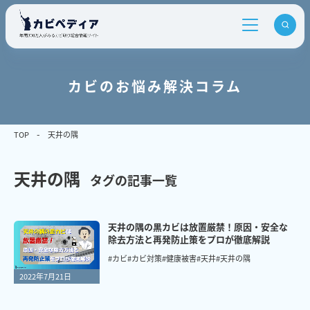
カビのお悩み解決コラム
TOP
天井の隅
天井の隅
タグの記事一覧
天井の隅の黒カビは放置厳禁！原因・安全な
除去方法と再発防止策をプロが徹底解説
#カビ
#カビ対策
#健康被害
#天井
#天井の隅
2022年7月21日