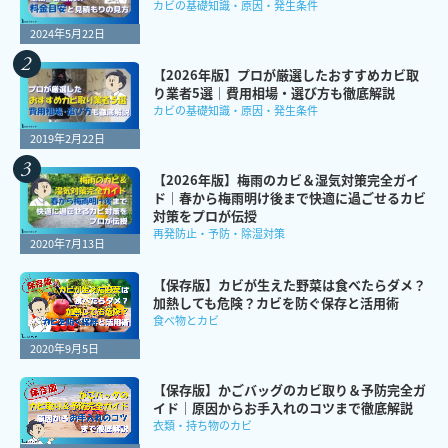
カビの基礎知識・原因・発生条件
2024年5月22日
【2026年版】プロが厳選したおすすめカビ取
り業者5選｜費用相場・選び方も徹底解説
カビの基礎知識・原因・発生条件
2019年2月22日
【2026年版】梅雨のカビ＆湿気対策完全ガイ
ド｜春から梅雨明け後まで快適に過ごせるカビ
対策をプロが伝授
再発防止・予防・除湿対策
2020年7月13日
【保存版】カビが生えた野菜は食べたらダメ？
加熱しても危険？カビを防ぐ保存と活用術
食べ物とカビ
2020年9月5日
【保存版】かごバッグのカビ取り＆予防完全ガ
イド｜原因からお手入れのコツまで徹底解説
衣類・持ち物のカビ