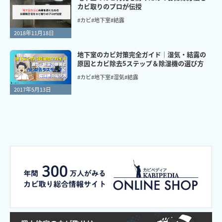
カビ取りのプロが伝授
#カビ
#地下室
#結露
2018年11月18日
地下室のカビ対策完全ガイド｜湿気・結露の
原因とカビ除去5ステップ＆除湿機の選び方
#カビ
#地下室
#湿気
#結露
2017年5月13日