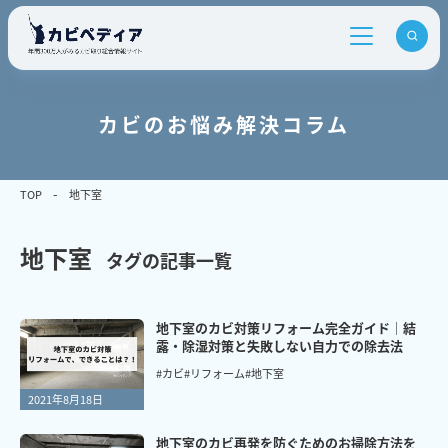
カビのお悩み解決コラム
TOP
地下室
地下室
タグの記事一覧
地下室のカビ対策リフォーム完全ガイド｜結
露・除湿対策と失敗しない自力での除去法
#カビ
#リフォーム
#地下室
2021年8月18日
地下室のカビ再発を防ぐためのお掃除方法を