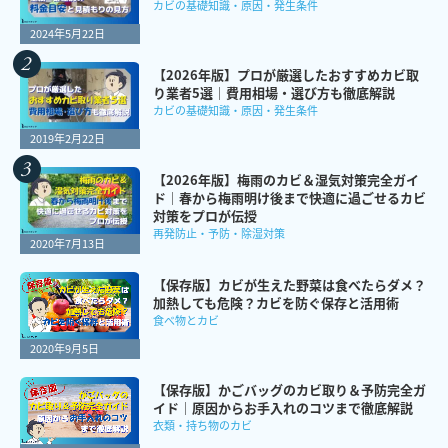
カビの基礎知識・原因・発生条件
2024年5月22日
【2026年版】プロが厳選したおすすめカビ取
り業者5選｜費用相場・選び方も徹底解説
カビの基礎知識・原因・発生条件
2019年2月22日
【2026年版】梅雨のカビ＆湿気対策完全ガイ
ド｜春から梅雨明け後まで快適に過ごせるカビ
対策をプロが伝授
再発防止・予防・除湿対策
2020年7月13日
【保存版】カビが生えた野菜は食べたらダメ？
加熱しても危険？カビを防ぐ保存と活用術
食べ物とカビ
2020年9月5日
【保存版】かごバッグのカビ取り＆予防完全ガ
イド｜原因からお手入れのコツまで徹底解説
衣類・持ち物のカビ