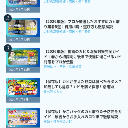
カビの基礎知識・原因・発生条件
2024年5月22日
【2026年版】プロが厳選したおすすめカビ取
り業者5選｜費用相場・選び方も徹底解説
カビの基礎知識・原因・発生条件
2019年2月22日
【2026年版】梅雨のカビ＆湿気対策完全ガイ
ド｜春から梅雨明け後まで快適に過ごせるカビ
対策をプロが伝授
再発防止・予防・除湿対策
2020年7月13日
【保存版】カビが生えた野菜は食べたらダメ？
加熱しても危険？カビを防ぐ保存と活用術
食べ物とカビ
2020年9月5日
【保存版】かごバッグのカビ取り＆予防完全ガ
イド｜原因からお手入れのコツまで徹底解説
衣類・持ち物のカビ