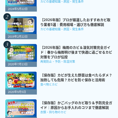
カビの基礎知識・原因・発生条件
2024年5月22日
【2026年版】プロが厳選したおすすめカビ取
り業者5選｜費用相場・選び方も徹底解説
カビの基礎知識・原因・発生条件
2019年2月22日
【2026年版】梅雨のカビ＆湿気対策完全ガイ
ド｜春から梅雨明け後まで快適に過ごせるカビ
対策をプロが伝授
再発防止・予防・除湿対策
2020年7月13日
【保存版】カビが生えた野菜は食べたらダメ？
加熱しても危険？カビを防ぐ保存と活用術
食べ物とカビ
2020年9月5日
【保存版】かごバッグのカビ取り＆予防完全ガ
イド｜原因からお手入れのコツまで徹底解説
衣類・持ち物のカビ