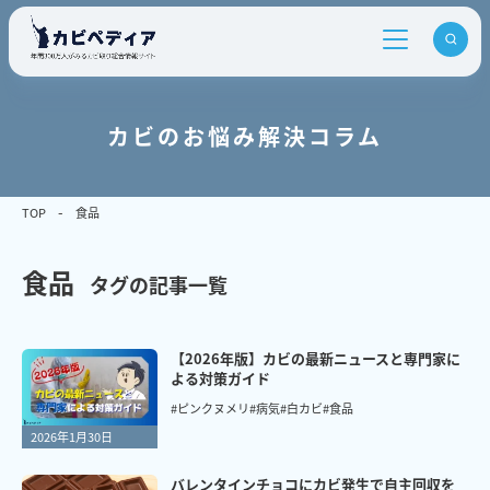
カビのお悩み解決コラム
TOP
食品
食品
タグの記事一覧
【2026年版】カビの最新ニュースと専門家に
よる対策ガイド
#ピンクヌメリ
#病気
#白カビ
#食品
2026年1月30日
バレンタインチョコにカビ発生で自主回収を