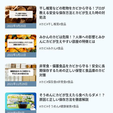
干し椎茸などの乾物をカビから守る！プロが
教える安全な保存方法とカビが生えた時の対
処法
#カビ
#干し椎茸
#食品
2022年3月25日
みかんのカビは危険！？人体への影響とみか
んにカビが生えやすい部屋の特徴とは
#カビ
#みかん
#食品
2022年1月11日
非常食・備蓄食品をカビから守る！安全に長
期保存するための正しい保管と食品庫のカビ
対策
#カビ
#保存食
#非常食
#食品
2021年11月29日
そうめんにカビが生えたら食べたらダメ！？
原因と正しい保存方法を徹底解説
#カビ
#そうめん
#健康被害
#食品
2020年9月6日