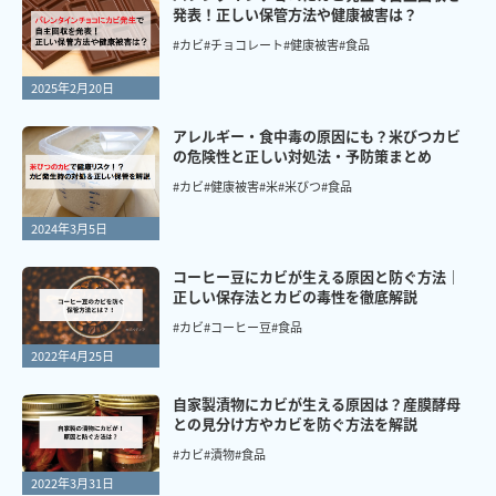
発表！正しい保管方法や健康被害は？
#カビ
#チョコレート
#健康被害
#食品
2025年2月20日
アレルギー・食中毒の原因にも？米びつカビ
の危険性と正しい対処法・予防策まとめ
#カビ
#健康被害
#米
#米びつ
#食品
2024年3月5日
コーヒー豆にカビが生える原因と防ぐ方法｜
正しい保存法とカビの毒性を徹底解説
#カビ
#コーヒー豆
#食品
2022年4月25日
自家製漬物にカビが生える原因は？産膜酵母
との見分け方やカビを防ぐ方法を解説
#カビ
#漬物
#食品
2022年3月31日