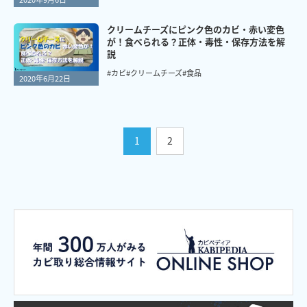
クリームチーズにピンク色のカビ・赤い変色
が！食べられる？正体・毒性・保存方法を解
説
#カビ
#クリームチーズ
#食品
2020年6月22日
1
2