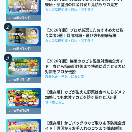
壁紙・部屋別の料金目安と見積もりの見方
カビの基礎知識・原因・発生条件
2024年5月22日
【2026年版】プロが厳選したおすすめカビ取
り業者5選｜費用相場・選び方も徹底解説
カビの基礎知識・原因・発生条件
2019年2月22日
【2026年版】梅雨のカビ＆湿気対策完全ガイ
ド｜春から梅雨明け後まで快適に過ごせるカビ
対策をプロが伝授
再発防止・予防・除湿対策
2020年7月13日
【保存版】カビが生えた野菜は食べたらダメ？
加熱しても危険？カビを防ぐ保存と活用術
食べ物とカビ
2020年9月5日
【保存版】かごバッグのカビ取り＆予防完全ガ
イド｜原因からお手入れのコツまで徹底解説