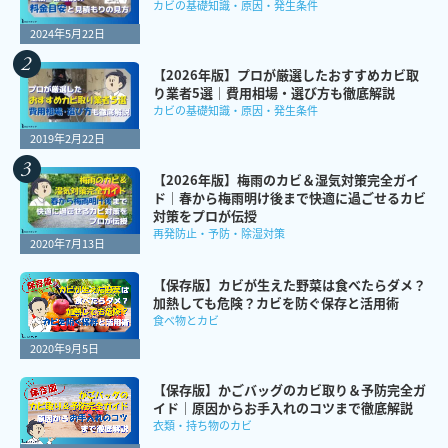
カビの基礎知識・原因・発生条件
2024年5月22日
【2026年版】プロが厳選したおすすめカビ取
り業者5選｜費用相場・選び方も徹底解説
カビの基礎知識・原因・発生条件
2019年2月22日
【2026年版】梅雨のカビ＆湿気対策完全ガイ
ド｜春から梅雨明け後まで快適に過ごせるカビ
対策をプロが伝授
再発防止・予防・除湿対策
2020年7月13日
【保存版】カビが生えた野菜は食べたらダメ？
加熱しても危険？カビを防ぐ保存と活用術
食べ物とカビ
2020年9月5日
【保存版】かごバッグのカビ取り＆予防完全ガ
イド｜原因からお手入れのコツまで徹底解説
衣類・持ち物のカビ