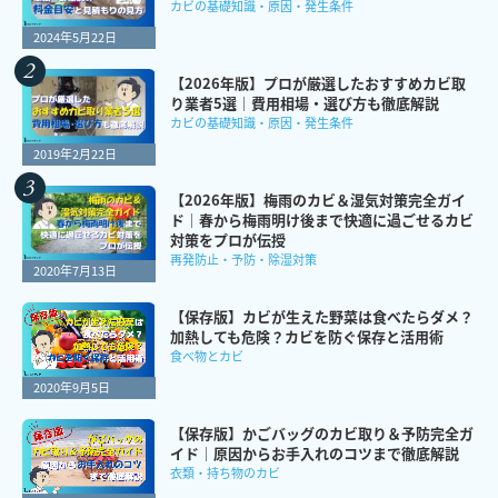
カビの基礎知識・原因・発生条件
2024年5月22日
【2026年版】プロが厳選したおすすめカビ取
り業者5選｜費用相場・選び方も徹底解説
カビの基礎知識・原因・発生条件
2019年2月22日
【2026年版】梅雨のカビ＆湿気対策完全ガイ
ド｜春から梅雨明け後まで快適に過ごせるカビ
対策をプロが伝授
再発防止・予防・除湿対策
2020年7月13日
【保存版】カビが生えた野菜は食べたらダメ？
加熱しても危険？カビを防ぐ保存と活用術
食べ物とカビ
2020年9月5日
【保存版】かごバッグのカビ取り＆予防完全ガ
イド｜原因からお手入れのコツまで徹底解説
衣類・持ち物のカビ