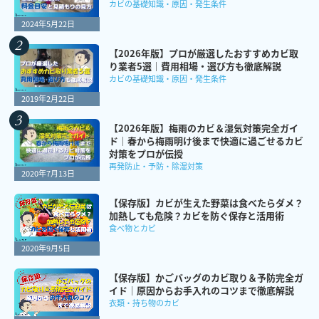
カビの基礎知識・原因・発生条件
2024年5月22日
【2026年版】プロが厳選したおすすめカビ取
り業者5選｜費用相場・選び方も徹底解説
カビの基礎知識・原因・発生条件
2019年2月22日
【2026年版】梅雨のカビ＆湿気対策完全ガイ
ド｜春から梅雨明け後まで快適に過ごせるカビ
対策をプロが伝授
再発防止・予防・除湿対策
2020年7月13日
【保存版】カビが生えた野菜は食べたらダメ？
加熱しても危険？カビを防ぐ保存と活用術
食べ物とカビ
2020年9月5日
【保存版】かごバッグのカビ取り＆予防完全ガ
イド｜原因からお手入れのコツまで徹底解説
衣類・持ち物のカビ