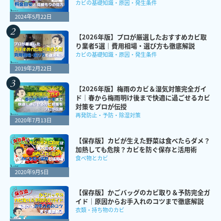
カビの基礎知識・原因・発生条件
2024年5月22日
【2026年版】プロが厳選したおすすめカビ取
り業者5選｜費用相場・選び方も徹底解説
カビの基礎知識・原因・発生条件
2019年2月22日
【2026年版】梅雨のカビ＆湿気対策完全ガイ
ド｜春から梅雨明け後まで快適に過ごせるカビ
対策をプロが伝授
再発防止・予防・除湿対策
2020年7月13日
【保存版】カビが生えた野菜は食べたらダメ？
加熱しても危険？カビを防ぐ保存と活用術
食べ物とカビ
2020年9月5日
【保存版】かごバッグのカビ取り＆予防完全ガ
イド｜原因からお手入れのコツまで徹底解説
衣類・持ち物のカビ