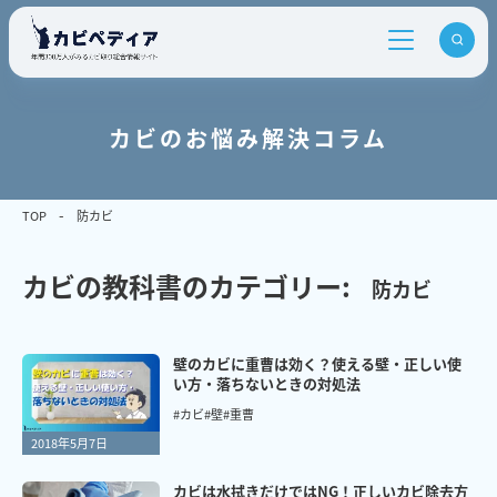
カビのお悩み解決コラム
TOP
防カビ
カビの教科書のカテゴリー:
防カビ
壁のカビに重曹は効く？使える壁・正しい使
い方・落ちないときの対処法
#カビ
#壁
#重曹
2018年5月7日
カビは水拭きだけではNG！正しいカビ除去方