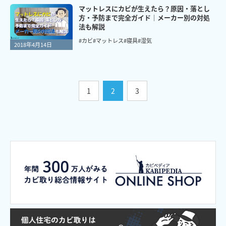
マットレスにカビが生えたら？原因・落とし
方・予防まで完全ガイド｜メーカー別の対処
法も解説
#カビ
#マットレス
#寝具
#湿気
2018年4月14日
1
2
3