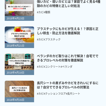
強いカビ・弱いカビとは？家庭でよく見る4種
類のカビの特徴と正しい対処法
#カビ
#種類
2018年4月23日
プラスチックにもカビが生える！？原因と正
しい除去・防止方法を徹底解説
#カビ
#プラスチック
2018年4月21日
ベランダのカビ取りはこれで解決！自宅でで
きるプロレベルの対策を徹底解説
#カビ
#コンクリート
#ベランダ
2018年4月18日
長尺シートの黒ずみやカビをきれいにするに
は？自分でできるプロレベルの対策法
#カビ
#クッションフロア
#長尺シート
2018年4月16日