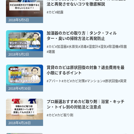
法と再発させないコツを徹底解説
#カビ
#結露
2018年5月5日
加湿器のカビの取り方｜タンク・フィル
ター・臭いの掃除方法と再発防止
#カビ
#加湿器
#水蒸気
#消毒
#湿度計
#湿気
#除湿機
#除菌
#雑菌
2018年5月2日
賃貸のカビは原状回復の対象？退去費用を最
小限にするポイント
#アパート
#カビ
#カビ対策
#マンション
#原状回復
#賃貸
2018年4月30日
プロ厳選おすすめカビ取り剤｜浴室・キッチ
ン・トイレ別の対処法と注意点
#カビ
#カビ取り剤
2018年4月28日